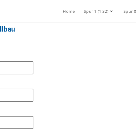
Home
Spur 1 (1:32)
Spur 0
llbau